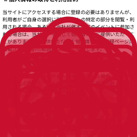
当サイトにアクセスする場合に登録の必要はありませんが、
利用者がご自身の選択に従いサイトの特定の部分を閲覧・利
用される場合、あるいは当社が催す特定のイベントに参加さ
れる場合は、当サイトを通じて個人情報をご提供いただくこ
とがあります。ご提供いただいた個人情報は、登録ページに
記載された目的の範囲内において使用します。
5. 個人情報の管理
当サイトを通じて当社が個人情報を取得した場合、法令等お
よび当社の定める「
個人情報保護に関する基本方針
」に従
い、当該個人情報を適切に管理します。
6. 国外への転送
当社は、当サイトの利用者の個人情報を、当社だけでなく米
国エドワーズライフサイエンス社（Edwards Lifesciences
Corporation）およびその関係会社の存する地域で保管、処